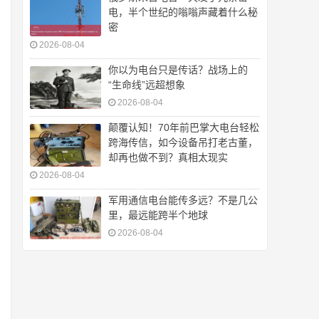
电，半个世纪的嗡嗡声藏着什么秘
密
2026-08-04
你以为电台只是传话？战场上的
“生命线”远超想象
2026-08-04
颠覆认知！70年前巴掌大电台轻松
跨海传信，如今设备吊打老古董，
却再也做不到？真相太现实
2026-08-04
军用通信电台能传多远？不是几公
里，最远能跨半个地球
2026-08-04