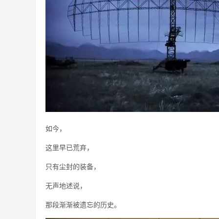
如今，
这里早已荒弃，
只有尘封的装备，
无声地述说，
那段渐渐被遗忘的历史。