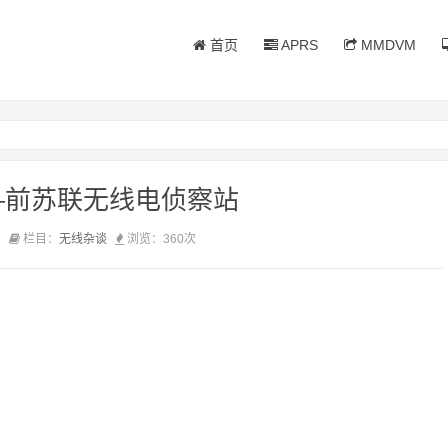
首页
APRS
MMDVM
—前苏联无线电侦察站
2
栏目：
无线杂谈
浏览：
360次