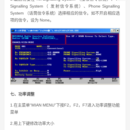
Signalling System（ 发射信令系统）、Phone Signalling
System （话筒信令系统）选择相应的信令。如不开启相应选
项的信令，设为 None。
七、功率调整
1.在主菜单“MIAN MENU”下按F2，F2，
F7进入功率调整功能
菜单
2.用上下键修改功率大小