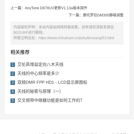
上一篇：AnyTone D878UV更新V1.13a版本固件
下一篇：摩托罗拉GM300静噪调整
内容版权声明：本站内容由网络转载收集，如有侵权请联系微信
BG2UKP进行删除。
转载注明出处：
https://www.chinaham.cn/jishufenxiang/63.html
相关推荐
艾伦高增益定向八木天线
1
天线的中心频率是多少
2
双频DMR FPP HD1 - LCD显示屏图标
3
天线的秘密与原理（一）
4
交叉频带中继器功能是如何工作的？
5