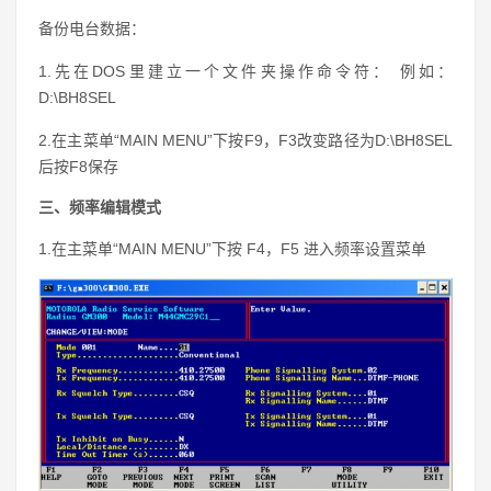
备份电台数据：
1.先在DOS里建立一个文件夹操作命令符： 例如：
D:\BH8SEL
2.在主菜单“MAIN MENU”下按F9，F3改变路径为D:\BH8SEL
后按F8保存
三、频率编辑模式
1.在主菜单“MAIN MENU”下按 F4，F5 进入频率设置菜单