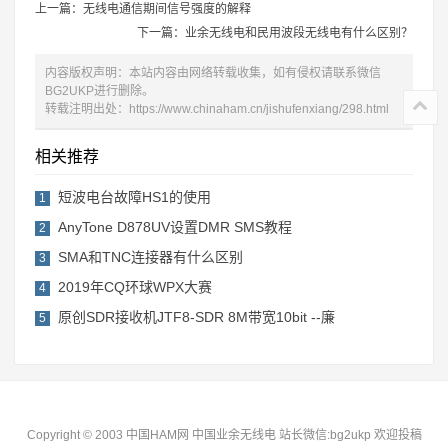
上一篇：无线电通信期间信号强度的解释
下一篇：业余无线电和民用波段无线电有什么区别？
内容版权声明：本站内容由网络转载收集，如有侵权请联系微信
BG2UKP进行删除。
转载注明出处：
https://www.chinaham.cn/jishufenxiang/298.html
相关推荐
短波电台故障HS1的使用
1
AnyTone D878UV设置DMR SMS教程
2
SMA和TNC连接器有什么区别
3
2019年CQ环球WPX大赛
4
原创SDR接收机JTF8-SDR 8M带宽10bit --廉
5
Copyright © 2003 中国HAM网 中国业余无线电 站长微信:bg2ukp 欢迎投稿