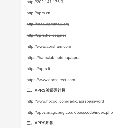
http://202.141.176.3
http://aprs.cn
http://map.aprsmap.org
http://aprs.hellocq.net
http://www.aprsham.com
https://hamclub.net/map/aprs
https://aprs.fi
https://www.aprsdirect.com
二、APRS验证码计算
http://www.hocool.com/radio/aprspassword
http://apps.magicbug.co.uk/passcode/index.php
三、APRS知识