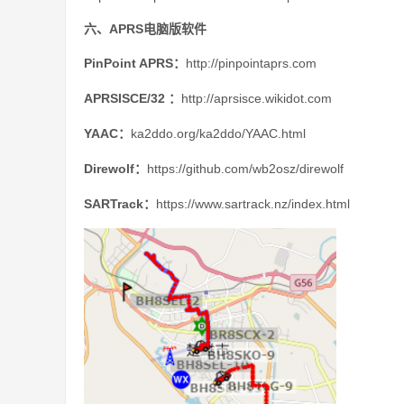
六、APRS电脑版软件
PinPoint APRS：
http://pinpointaprs.com
APRSISCE/32 ：
http://aprsisce.wikidot.com
YAAC：
ka2ddo.org/ka2ddo/YAAC.html
Direwolf：
https://github.com/wb2osz/direwolf
SARTrack：
https://www.sartrack.nz/index.html