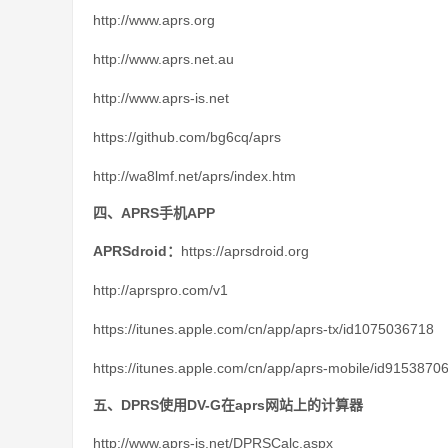
http://www.aprs.org
http://www.aprs.net.au
http://www.aprs-is.net
https://github.com/bg6cq/aprs
http://wa8lmf.net/aprs/index.htm
四、APRS手机APP
APRSdroid：
https://aprsdroid.org
http://aprspro.com/v1
https://itunes.apple.com/cn/app/aprs-tx/id1075036718
https://itunes.apple.com/cn/app/aprs-mobile/id9153870
五、DPRS使用DV-G在aprs网站上的计算器
http://www.aprs-is.net/DPRSCalc.aspx