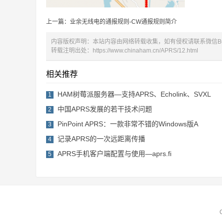
上一篇：业余无线电的通报规则-CW通报规则简介
内容版权声明：本站内容由网络转载收集，如有侵权请联系微信BG
转载注明出处：
https://www.chinaham.cn/APRS/12.html
相关推荐
HAM树莓派服务器—支持APRS、Echolink、SVXL
1
中国APRS发展的若干技术问题
2
PinPoint APRS：一款非常不错的Windows版A
3
记录APRS的一次远距离传播
4
APRS手机客户端配置与使用—aprs.fi
5