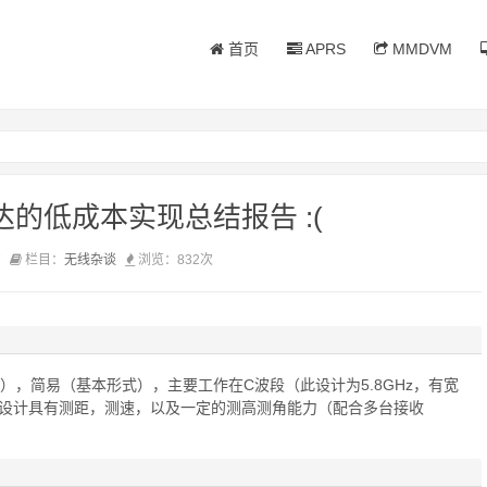
首页
APRS
MMDVM
雷达的低成本实现总结报告 :(
7
栏目：
无线杂谈
浏览：
832次
），简易（基本形式），主要工作在C波段（此设计为5.8GHz，有宽
该设计具有测距，测速，以及一定的测高测角能力（配合多台接收