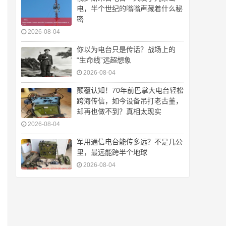
电，半个世纪的嗡嗡声藏着什么秘
密
2026-08-04
你以为电台只是传话？战场上的
“生命线”远超想象
2026-08-04
颠覆认知！70年前巴掌大电台轻松
跨海传信，如今设备吊打老古董，
却再也做不到？真相太现实
2026-08-04
军用通信电台能传多远？不是几公
里，最远能跨半个地球
2026-08-04