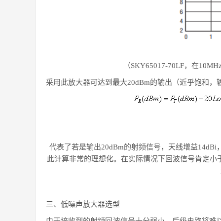
（
SKY65017-70LF，在1
采用此放大器可达到最大
20dBm的输出（近乎饱和
�
�
=
20
−
20
�
�
20
−
20
�
�
�
(
2
)
−
20
�
�
�
(
5800
)
−
32
代表了若是输出
20dBm的射频信号，天线增益14dBi
此计算非常的理想化。在实际情况下回波信号肯定小
三、
低噪声放大器选型