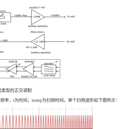
何类型的正交调制
束频率，t为时间，tramp为扫频时间。单个扫频波形如下图所示：