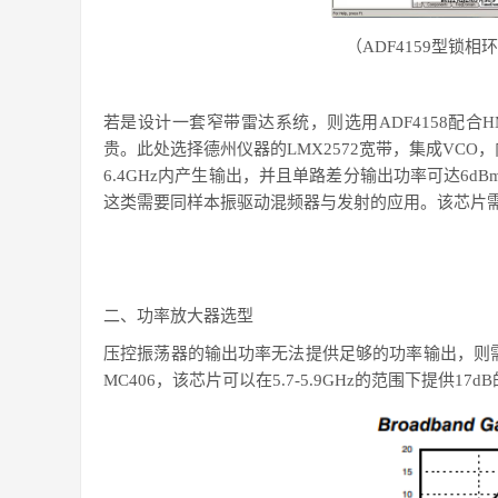
（
ADF4159型锁
若是设计一套窄带雷达系统，则选用
ADF4158配
贵。此处选择德州仪器的LMX2572宽带，集成VCO，
6.4GHz内产生输出，并且单路差分输出功率可达6
这类需要同样本振驱动混频器与发射的应用。该芯片需
二、
功率放大器选型
压控振荡器的输出功率无法提供足够的功率输出，则
MC406，该芯片可以在5.7-5.9GHz的范围下提供17d