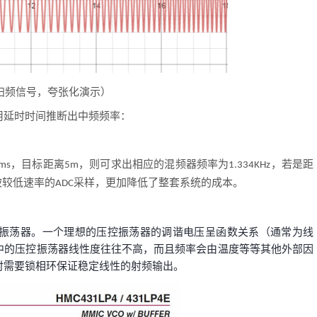
扫频信号，夸张化演示）
用延时时间推断出中频频率：
，目标距离
，则可求出相应的混频器频率为
，若是距
ms
5m
1.334KHz
被较低速率的
采样，更加降低了整套系统的成本。
ADC
振荡器。一个理想的压控振荡器的调谐电压呈函数关系（通常为线
中的压控振荡器线性度往往不高，而且频率会由温度等等其他外部因
时需要锁相环保证稳定线性的射频输出。