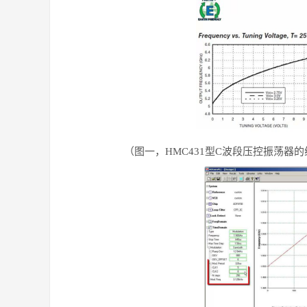
（图一，
HMC431型C波段压控振荡