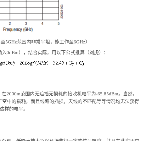
0MHz至5GHz范围内非常平坦，能工作至6GHz）
，输入0dBm），结合实际，用以下公式推算（刘虎）：
�
(
0.01
)
−
20
�
�
�
(
5800
)
−
32.45
+
14
+
14
.45
+
14
+
14
=
20
−
6.1
−
75.3
−
32.45
+
14
+
14
=
−
65.85
(
�
，在2000m范围内无遮挡无损耗的接收机电平为-65.85dBm。当然，
于空中的损耗，而且线路的插损，天线的不匹配等等情况均无法获得
这样的电平。