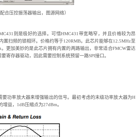
相环配合压控振荡器输出，图源网络）
合HMC431则是极好的选择。可惜HMC431带宽略窄，并且价格较为昂
内置扫频的锁相环。价格约等于120RMB。此芯片能够在12.5MHz至
dBm。更加美妙的是此芯片拥有内置的两路输出，非常适合FMCW雷达
要寄存器驱动，因此需要控制系统预留一路SPI接口。
需要功率放大器来增强输出的信号。最初考虑的末级功率放大器为
H
B的增益，1dB压缩点为27dBm。