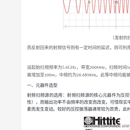
（发射的
而反射回来的射频信号则有一定时间的延迟，则可利
设起始扫频频率为
5.6GHz
，带宽
，扫频时间
200MHz
5
离增加至
，中频约为
。此等中频均能
100m
26.685KHz
一、元器件选型
射频扫频源的选用：射频扫频源的核心元器件为压控
性），而输出功率不由频率的改变而改变。可惜现实
素而发生变动。较好的压控振荡器通常较为昂贵，此