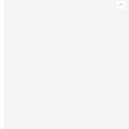
�
�
)