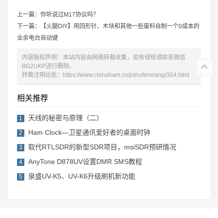
上一篇：你听说过M17协议吗？
下一篇：【火腿DIY】用回形针、木块和其他一些废料自制一个0成本的
业余电台自动键
内容版权声明：本站内容由网络转载收集，如有侵权请联系微信
BG2UKP进行删除。
转载注明出处：
https://www.chinaham.cn/jishufenxiang/304.html
相关推荐
天线的秘密与原理（二）
1
Ham Clock—卫星通讯爱好者的桌面时钟
2
取代RTLSDR的新型SDR项目，msiSDR预研情况
3
AnyTone D878UV设置DMR SMS教程
4
泉盛UV-K5、UV-K6升级刷机新功能
5