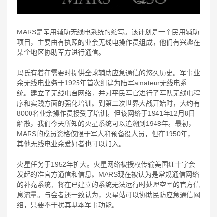
MARS是军用辅助无线电系统的缩写。该计划是一个民用辅助
项目，主要由有执照的业余无线电操作员组成，他们有兴趣在
某个地区协助军方进行通信。
玛氏有着在需要时提供全球辅助应急通信的悠久历史。军事业
余无线电业务于1925年首次组建为陆军amateur无线电系
统。建立了无线电台网络，并对平民军官进行了军队无线电程
序和实践方面的强化培训。到第二次世界大战开始时，大约有
8000名业余操作员接受了培训。但该网络于1941年12月8日
解散，我们今天所知的火星系统可以追溯到1948年。最初，
MARS的成员资格仅限于军人和预备役人员，但在1950年，
其他无线电业余爱好者也可以加入。
火星任务于1952年扩大。火星网络被授权传输美国红十字会
发起的准官方通信和信息。MARS现在被认为是常规通信网络
的补充系统，将在已建立的系统无法运行时处理空军的官方信
息流量。与会者还一致认为，火星站可以协助民防应急通信网
络，只要不干扰其基本军事功能。